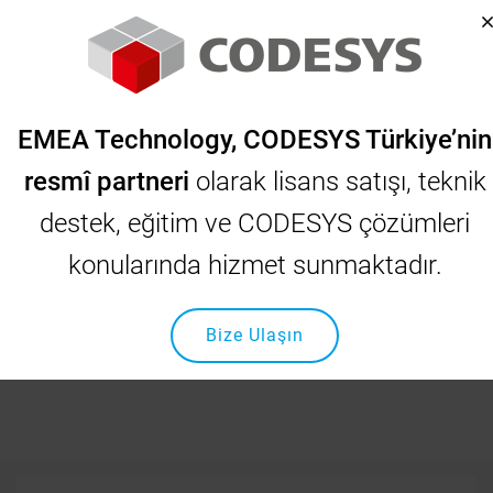
EMEA Technology, CODESYS Türkiye’nin
resmî partneri
olarak lisans satışı, teknik
CS700 - Kompresör Sürücü
destek, eğitim ve CODESYS çözümleri
konularında hizmet sunmaktadır.
Açık çevrim, üç faz, 400 VAC, 5.5-90 kW; 200 VAC, 7.5-45
kW
Bize Ulaşın
Anasayfa
INOVANCE
Inavance Ürünleri
Endüstriye Özel Ürünler
CS700 - Kompresör Sürücü