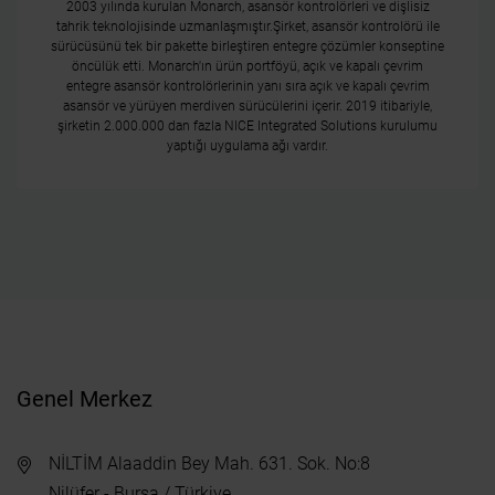
2003 yılında kurulan Monarch, asansör kontrolörleri ve dişlisiz
tahrik teknolojisinde uzmanlaşmıştır.Şirket, asansör kontrolörü ile
sürücüsünü tek bir pakette birleştiren entegre çözümler konseptine
öncülük etti. Monarch'ın ürün portföyü, açık ve kapalı çevrim
entegre asansör kontrolörlerinin yanı sıra açık ve kapalı çevrim
asansör ve yürüyen merdiven sürücülerini içerir. 2019 itibariyle,
şirketin 2.000.000 dan fazla NICE Integrated Solutions kurulumu
yaptığı uygulama ağı vardır.
Genel Merkez
NİLTİM Alaaddin Bey Mah. 631. Sok. No:8
Nilüfer - Bursa / Türkiye