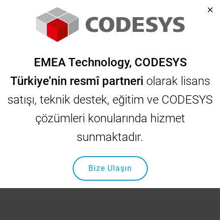
EMEA Technology, CODESYS
Türkiye’nin resmî partneri
olarak lisans
satışı, teknik destek, eğitim ve CODESYS
INOVANCE
&
EMEA Technology
çözümleri konularında hizmet
İş Birliği Ürünleri
sunmaktadır.
Anasayfa
INOVANCE
Inavance Ürünleri
Bize Ulaşın