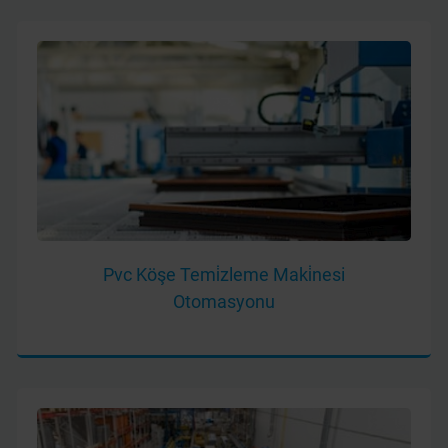
Pvc Köşe Temi̇zleme Maki̇nesi
Otomasyonu