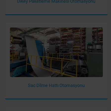
Di̇key Paketleme Maki̇nesi̇ Otomasyonu
Sac Di̇lme Hattı Otomasyonu