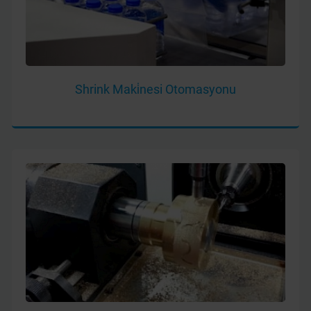
Shrink Maki̇nesi Otomasyonu