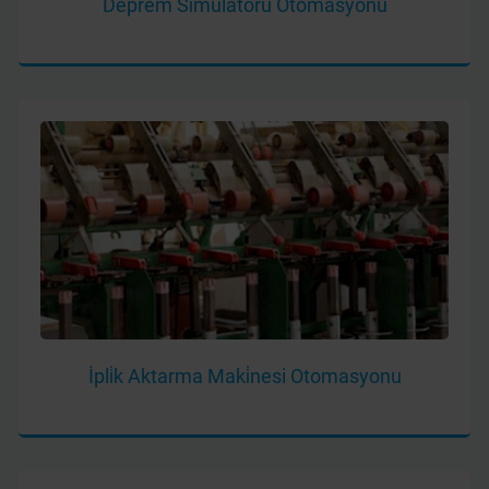
Deprem Si̇mülatörü Otomasyonu
İpli̇k Aktarma Maki̇nesi Otomasyonu