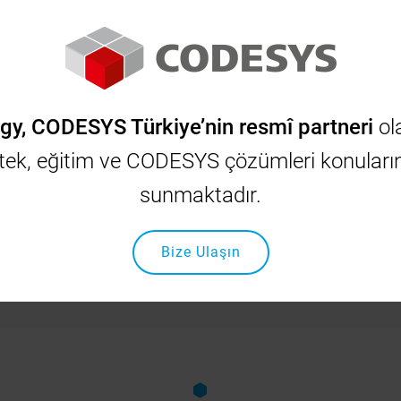
CODESYS
INOVANCE
OSAI
SCHNEIDER
y, CODESYS Türkiye’nin resmî partneri
ola
Anasayfa
Çözümlerimiz
Yatay Kutulama Maki̇nesi̇ Otomasyonu
stek, eğitim ve CODESYS çözümleri konuları
y Kutulama Maki̇nesi̇ Otoma
sunmaktadır.
Bize Ulaşın