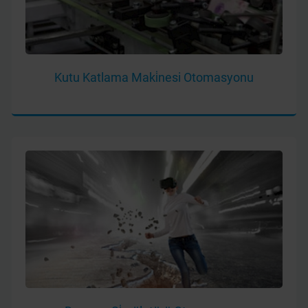
Kutu Katlama Maki̇nesi Otomasyonu