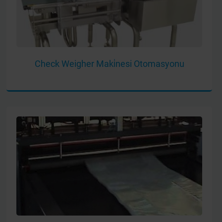
Check Weigher Maki̇nesi Otomasyonu