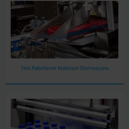
Ters Paketleme Maki̇nesi̇ Otomasyonu