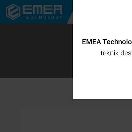
KURUMSAL
EMEA Technolog
teknik de
Yata