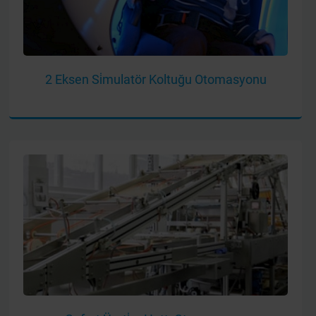
2 Eksen Si̇mulatör Koltuğu Otomasyonu