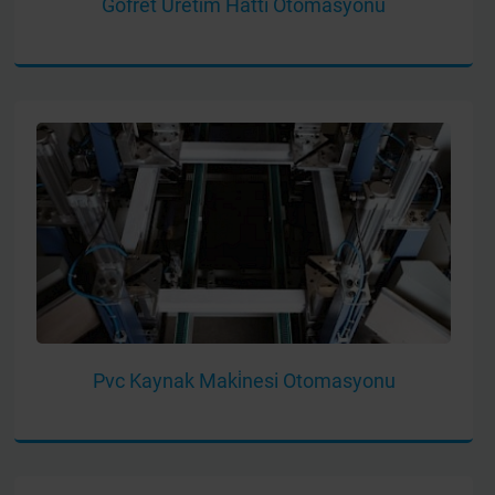
Gofret Üreti̇m Hattı Otomasyonu
Pvc Kaynak Maki̇nesi Otomasyonu