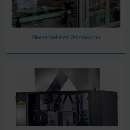
Sleeve Maki̇nesi Otomasyonu