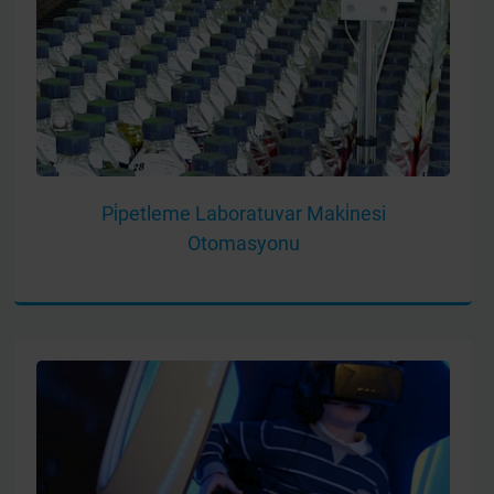
Pi̇petleme Laboratuvar Maki̇nesi
Otomasyonu