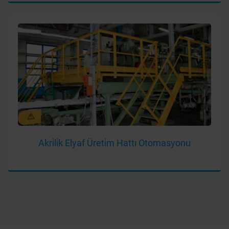
Akri̇li̇k Elyaf Üreti̇m Hattı Otomasyonu