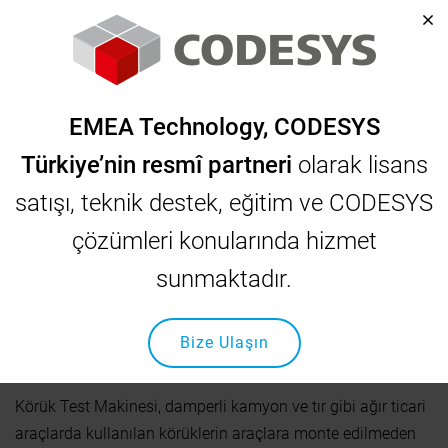
Anasayfa
Çözümlerimiz
Körük Test Maki̇nesi Otomasyonu
EMEA Technology, CODESYS
Körük Test Maki̇nesi
Türkiye’nin resmî partneri
olarak lisans
Otomasyonu
satışı, teknik destek, eğitim ve CODESYS
çözümleri konularında hizmet
sunmaktadır.
Bize Ulaşın
Körük Test Makinesi, damperli kamyon ve tır gibi ağır ticari
araçlarda kullanılan körüklerin araçlara monte edilmeden