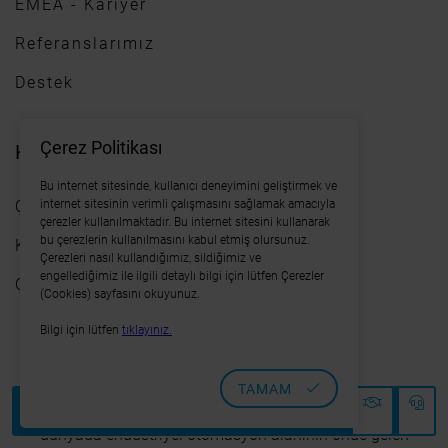
EMEA - Kariyer
Referanslarımız
Destek
Çerez Politikası
Kurumsal
Bu internet sitesinde, kullanıcı deneyimini geliştirmek ve
Çerez Politikası
internet sitesinin verimli çalışmasını sağlamak amacıyla
çerezler kullanılmaktadır. Bu internet sitesini kullanarak
bu çerezlerin kullanılmasını kabul etmiş olursunuz.
Kişisel Verilerin Korunması Kanunu
Çerezleri nasıl kullandığımız, sildiğimiz ve
engellediğimiz ile ilgili detaylı bilgi için lütfen Çerezler
Çatışma Mineralleri Politikası
(Cookies) sayfasını okuyunuz.
Bilgi için lütfen
tıklayınız.
TAMAM
CODESYS, INOVANCE, OSAI, SCHNEIDER, NIDEC gibi
dünyada endüstriyel otomasyon alanının önde gelen