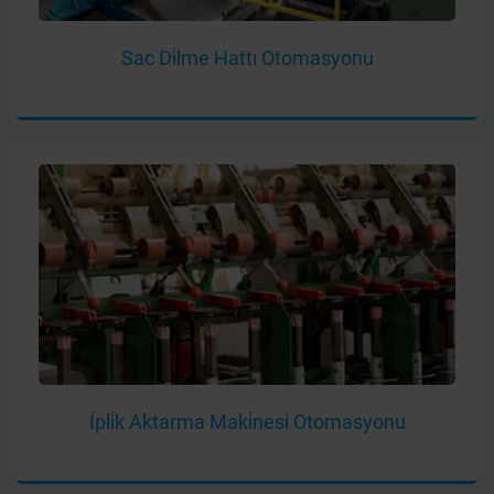
Sac Di̇lme Hattı Otomasyonu
İpli̇k Aktarma Maki̇nesi Otomasyonu