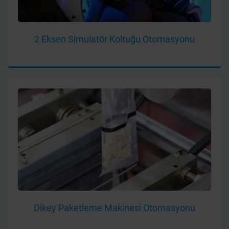
2 Eksen Si̇mulatör Koltuğu Otomasyonu
Di̇key Paketleme Maki̇nesi̇ Otomasyonu