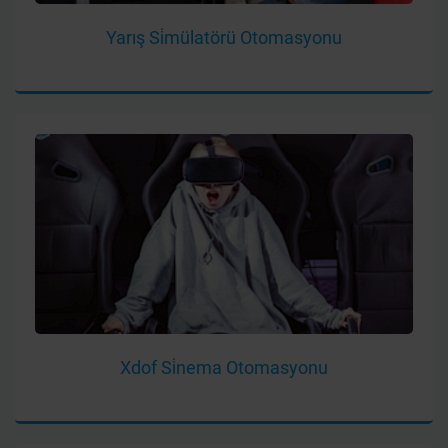
Yarış Si̇mülatörü Otomasyonu
Xdof Si̇nema Otomasyonu