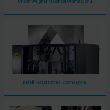
Check Weigher Maki̇nesi Otomasyonu
Kefeli̇ Terazi̇ Üni̇tesi Otomasyonu