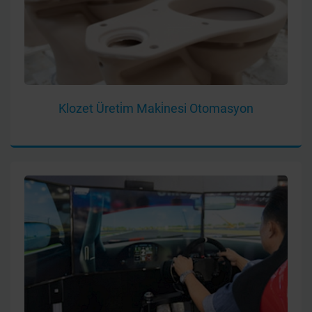
Klozet Üreti̇m Maki̇nesi Otomasyon