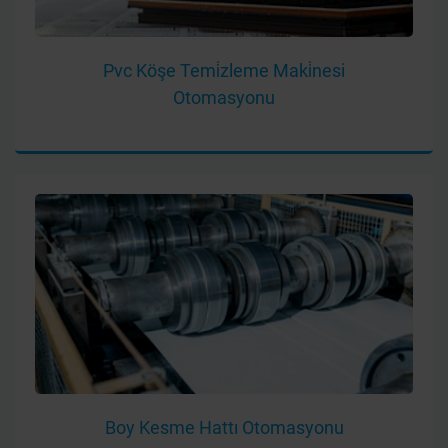
Pvc Köşe Temi̇zleme Maki̇nesi
Otomasyonu
Boy Kesme Hattı Otomasyonu