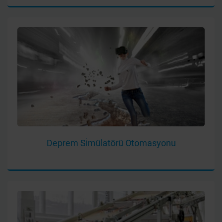
Deprem Si̇mülatörü Otomasyonu