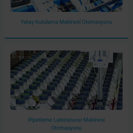
Yatay Kutulama Maki̇nesi̇ Otomasyonu
Pi̇petleme Laboratuvar Maki̇nesi
Otomasyonu