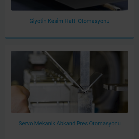
Gi̇yoti̇n Kesi̇m Hattı Otomasyonu
Servo Mekanik Abkand Pres Otomasyonu