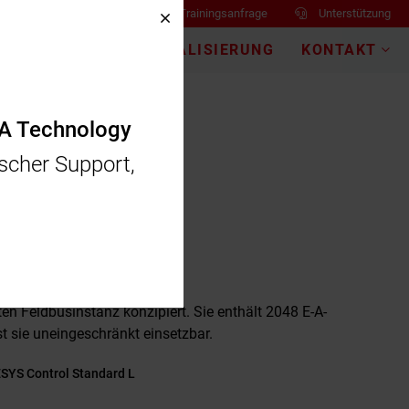
Trainingsanfrage
Unterstützung
IDEC
EMEA
DIGITALISIERUNG
KONTAKT
EA Technology
scher Support,
ard L
en Feldbusinstanz konzipiert. Sie enthält 2048 E-A-
t sie uneingeschränkt einsetzbar.
YS Control Standard L