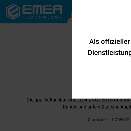
UNTERNEHMEN
Als offiziel
Dienstleistun
CODE
Die applikationsbasierte Lizenz CODESYS Control St
Kanäle und unterstützt eine Appl
Startseite
CODESYS