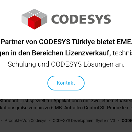
CODESYS
INOVANCE
OSAI
SCHNEIDER
N
ler Partner von CODESYS Türkiye bietet EM
gen in den Bereichen Lizenzverkauf,
techni
Schulung und CODESYS Lösungen an.
SYS Control Stand
Kontakt
andard L ist speziell für Applikationen mit zwei ethernetbasiert
ikationsgröße von bis zu 6 MB. Auf allen Control SL-Produkten is
Produkte Von Codesys
CODESYS Development System V3
CODES