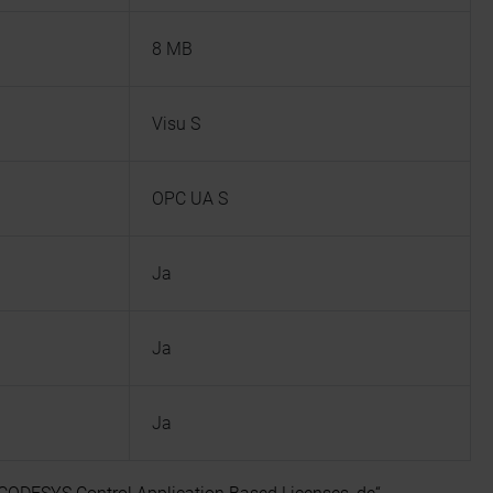
8 MB
Visu S
OPC UA S
Ja
Ja
Ja