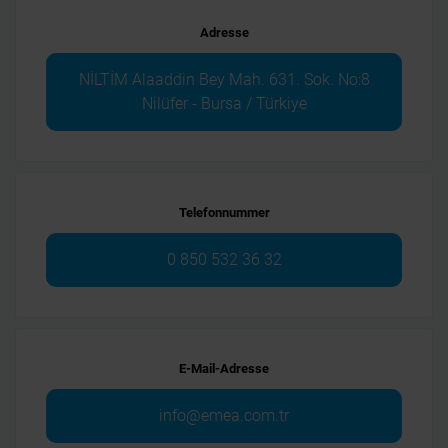
Adresse
NİLTİM Alaaddin Bey Mah. 631. Sok. No:8
Nilüfer - Bursa / Türkiye
Telefonnummer
0 850 532 36 32
E-Mail-Adresse
info@emea.com.tr