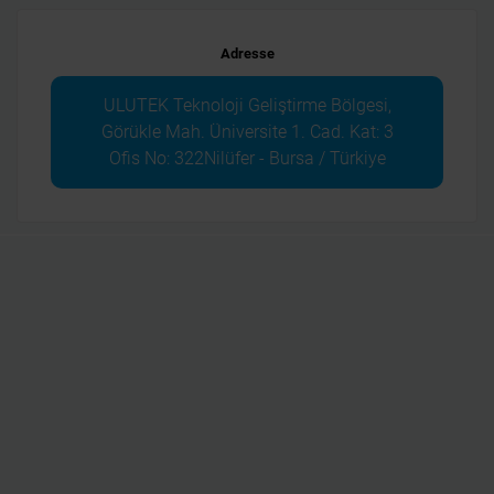
Adresse
ULUTEK Teknoloji Geliştirme Bölgesi,
Görükle Mah. Üniversite 1. Cad. Kat: 3
Ofis No: 322Nilüfer - Bursa / Türkiye