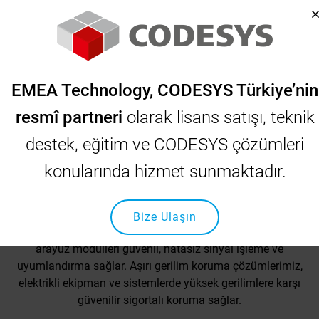
EMEA Technology, CODESYS Türkiye’nin
resmî partneri
olarak lisans satışı, teknik
destek, eğitim ve CODESYS çözümleri
Aşırı Gerilim Koruması ve Özel
konularında hizmet sunmaktadır.
Elektronikler
WAGO'nun aşırı gerilim koruma ve özel elektronik ürünleri
Bize Ulaşın
çok sayıda kullanım alanına sahiptir. Özel fonksiyonlu
arayüz modülleri güvenli, hatasız sinyal işleme ve
uyumlandırma sağlar. Aşırı gerilim koruma çözümlerimiz,
elektrikli ekipman ve sistemlerde yüksek gerilimlere karşı
güvenilir sigortalı koruma sağlar.