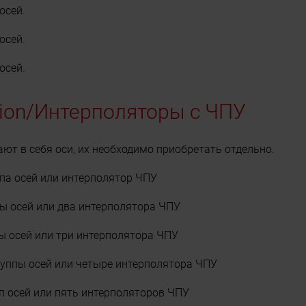
осей.
осей.
осей.
ion/Интерполяторы с ЧПУ
т в себя оси, их необходимо приобретать отдельно.
па осей или интерполятор ЧПУ
пы осей или два интерполятора ЧПУ
ы осей или три интерполятора ЧПУ
руппы осей или четыре интерполятора ЧПУ
п осей или пять интерполяторов ЧПУ