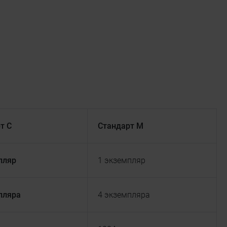
т С
Стандарт М
пляр
1 экземпляр
пляра
4 экземпляра