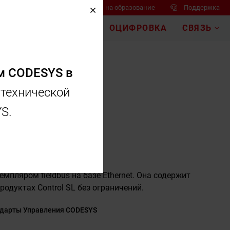
Спрос на образование
Поддержка
ER
NIDEC
EMEA
ОЦИФРОВКА
СВЯЗЬ
м CODESYS в
 технической
S.
CODESYS
пляром fieldbus на базе Ethernet. Она содержит
одуктах Control SL без ограничений.
дарты Управления CODESYS