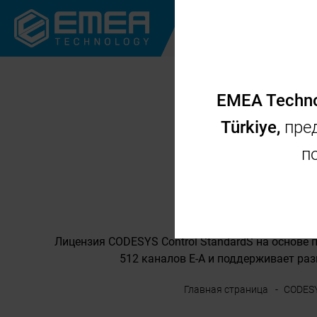
КОРПОРАТИ
EMEA Techn
Türkiye,
пред
п
Станда
Лицензия CODESYS Control StandardS на основе 
512 каналов E-A и поддерживает раз
Главная страница
CODES