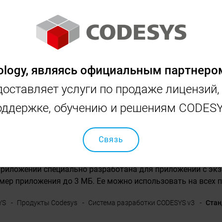
ВНЫЙ
CODESYS
INOVANCE
OSAI
SCHNEID
ology, являясь официальным партнеро
оставляет услуги по продаже лицензий,
оддержке, обучению и решениям CODESY
рты Управления 
Связь
приложений специально разработана для приложений с экзем
мер приложения до 3 МБ. Ее можно использовать на всех пр
YS
Продукты Codesys
Система разработки CODESYS v3
Стан