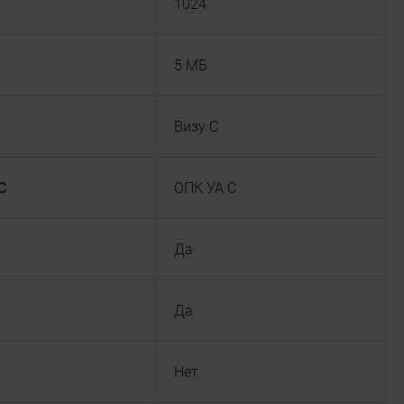
1024
5 МБ
Визу С
С
ОПК УА С
Да
Да
Нет