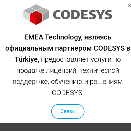
EMEA Technology, являясь
официальным партнером CODESYS в
Türkiye,
предоставляет услуги по
CODESYS Academy Training V3
продаже лицензий, технической
Продвинутый
поддержке, обучению и решениям
Организатор / тренер: CODESYS GmbH / Ральф Хольц
CODESYS.
Главная страница
CODESYS
Продукты Codesys
Система разработки CODESYS v3
Связь
CODESYS Academy Training V3 Продвинутый