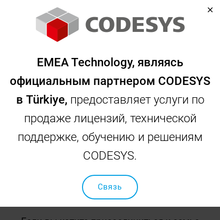
Главная страница
Связь
EMEA - Карьера
EMEA Technology, являясь
EMEA - Карьера
официальным партнером CODESYS
в Türkiye,
предоставляет услуги по
продаже лицензий, технической
поддержке, обучению и решениям
Карьерная форма
CODESYS.
" Миру нужны те, кто мечтает, и те, кто это
делает AMI, но ему больше нужны те, кто
Связь
делает то, о чем он мечтает. "