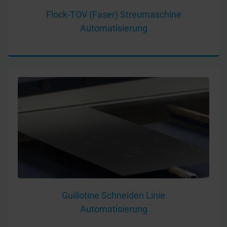
Flock-TOV (Faser) Streumaschine
Automatisierung
Guillotine Schneiden Linie
Automatisierung