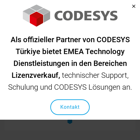
Startseite
Unsere Lösungen
Als offizieller Partner von CODESYS
Automatisierung Der Pipettierungs-Labormaschine
Automatisierung Der
Türkiye bietet EMEA Technology
Dienstleistungen in den Bereichen
Pipettierungs-
Lizenzverkauf,
technischer Support,
Labormaschine
Schulung und CODESYS Lösungen an.
Kontakt