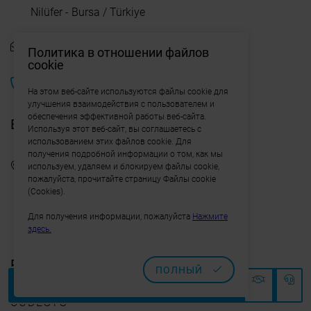
Nilüfer - Bursa / Türkiye
info@emea.com.tr
Политика в отношении файлов
cookie
0 850 532 36 32
На этом веб-сайте используются файлы cookie для
улучшения взаимодействия с пользователем и
обеспечения эффективной работы веб-сайта.
EMEA Ulutek Şubemiz
Используя этот веб-сайт, вы соглашаетесь с
использованием этих файлов cookie. Для
получения подробной информации о том, как мы
ULUTEK Teknoloji Geliştirme Bölgesi,
используем, удаляем и блокируем файлы cookie,
пожалуйста, прочитайте страницу Файлы cookie
Görükle Mah. Üniversite 1. Cad. Kat: 3
(Cookies).
Ofis No: 322Nilüfer - Bursa / Türkiye
Для получения информации, пожалуйста
Нажмите
здесь.
Partnerlerimiz
ПОЛНЫЙ
CODESYS