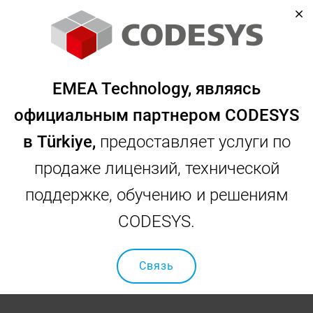
Главная страница
Наши решения
EMEA Technology, являясь
Автоматизация вертикальных упаковочных машин
Автоматизация
официальным партнером CODESYS
в Türkiye,
предоставляет услуги по
вертикальных
продаже лицензий, технической
упаковочных машин
поддержке, обучению и решениям
CODESYS.
Связь