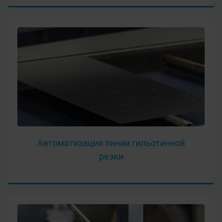
Автоматизация линии гильотинной
резки